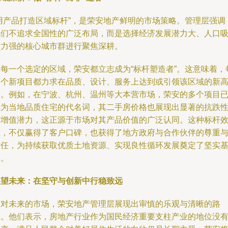
“用产品打造区域标杆”，是荣安地产鲜明的市场策略。管理层强调
他们不追求全国性的广泛布局，而是选择经济发展潜力大、人口
附力强的核心城市群进行聚焦深耕。
在每一个选定的区域，荣安都立志成为“标杆塑造者”。这意味着，
一个新项目都力求在品质、设计、服务上达到或引领该区域的新
度。例如，在宁波、杭州、温州等大本营市场，荣安的多个项目
成为当地品质住宅的代名词，其二手房价格也展现出显著的抗跌
与增值潜力，这正源于市场对其产品价值的广泛认同。这种标杆
应，不仅赢得了客户口碑，也获得了地方政府与合作伙伴的尊重
信任，为持续获取优质土地资源、实现良性循环发展奠定了坚实
础。
展望未来：在坚守与创新中行稳致远
面对未来的市场，荣安地产管理层展现出审慎的乐观与清晰的路
径。他们表示，房地产行业作为国民经济重要支柱产业的地位没