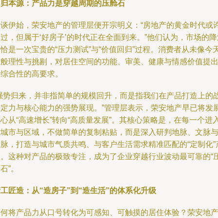
回归本源：产品力是穿越周期的压舱石
访谈伊始，荣安地产的管理层便开宗明义：“房地产的黄金时代或
过，但属于‘好房子’的时代正在全面到来。”他们认为，市场的降
恰是一次宝贵的“压力测试”与“价值回归”过程。消费者从未像今
这般理性与挑剔，对居住空间的功能、审美、健康与情感价值提
了综合性的高要求。
“强势归来，并非指简单的规模回升，而是指我们在产品打造上的
略定力与核心能力的强势展现。”管理层表示，荣安地产早已将发
心从“高速增长”转向“高质量发展”。其核心策略是，在每一个进
的城市与区域，不做简单的复制粘贴，而是深入研判地脉、文脉
人脉，打造与城市气质共鸣、与客户生活需求精准匹配的“定制化”
品。这种对产品的极致专注，成为了企业穿越行业波动最可靠的“
石”。
工匠造：从“造房子”到“造生活”的体系化升级
如何将产品力从口号转化为可感知、可触摸的居住体验？荣安地