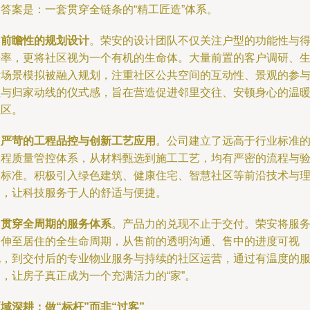
答案是：一套贯穿全链条的“精工匠造”体系。
是
前瞻性的规划设计
。荣安的设计团队不仅关注户型的功能性与
房率，更将社区视为一个有机的生命体。大量前置的客户调研、
活场景模拟被融入规划，注重社区公共空间的互动性、景观的参
性与归家动线的仪式感，旨在营造促进邻里交往、安顿身心的温
社区。
是
严苛的工程品控与创新工艺应用
。公司建立了远高于行业标准
工程质量管控体系，从材料甄选到施工工艺，均有严密的流程与
收标准。积极引入绿色建筑、健康住宅、智慧社区等前沿技术与
念，让科技服务于人的舒适与便捷。
是
贯穿全周期的服务体系
。产品力的兑现不止于交付。荣安将服
延伸至居住的全生命周期，从售前的透明沟通、售中的进度可视
化，到交付后的专业物业服务与持续的社区运营，通过有温度的
，让房子真正成为一个充满活力的“家”。
域深耕：做“标杆”而非“过客”