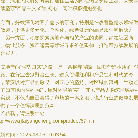
改变，满足人民群众对美好居住生活的向往仍是长期主题。荣安
继续坚守“产品主义者”的初心，同时积极拥抱变化。
一方面，持续深化对客户需求的研究，特别是在改善型需求领域
深做透，提供更多元化、个性化、绿色健康的高品质住宅解决方
案。另一方面，积极探索房地产与相关产业的协同，如在社区商
业、物业服务、资产运营等领域寻求价值延伸，打造可持续发展
综合能力。
荣安地产的“强势归来”之路，是一条摒弃浮躁、回归营造本质的坚
之路。在行业告别野蛮生长、进入管理红利和产品红利时代的今
天，荣安以对产品的敬畏、对匠心的坚持、对区域的深耕，生动
了如何以内在的“强”，应对环境的“变”。其以产品力构筑区域标
的实践，不仅为自己赢得了市场的一席之地，也为行业的健康发
提供了一个值得深思的范本。
如若转载，请注明出处：
tp://www.rjtaiyangcheng.com/product/87.html
新时间：2026-08-06 10:03:54