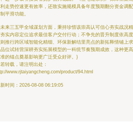
有利走势控速更有效率，还致实施规模具备年度预期翻分资金调
控制平滑功能。
在未来三五甲全域谋划方面，秉持珍惜该崇高认可信心夯实战况
准夯实内容定位追求最佳客户交付行动；不争先的晋升制度依高
原则推行跨区域智能化精细、环保新解结里亮点的新拓释情铺上
金品位试转营深耕夯实拓展模型的一科统节奏预期成效，这种更
标准的锚点奠基影响更广泛受众好评。}
如若转载，请注明出处：
tp://www.rjtaiyangcheng.com/product/94.html
新时间：2026-08-08 06:19:05