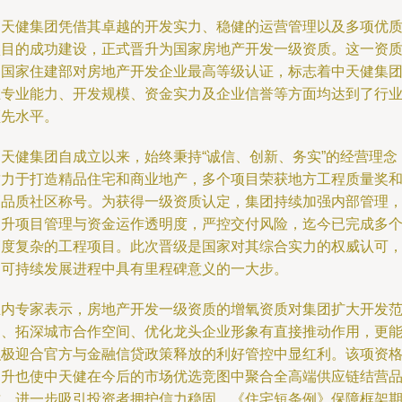
中天健集团凭借其卓越的开发实力、稳健的运营管理以及多项优
项目的成功建设，正式晋升为国家房地产开发一级资质。这一资
是国家住建部对房地产开发企业最高等级认证，标志着中天健集
在专业能力、开发规模、资金实力及企业信誉等方面均达到了行
领先水平。
中天健集团自成立以来，始终秉持“诚信、创新、务实”的经营理念
致力于打造精品住宅和商业地产，多个项目荣获地方工程质量奖
高品质社区称号。为获得一级资质认定，集团持续加强内部管理
提升项目管理与资金运作透明度，严控交付风险，迄今已完成多
高度复杂的工程项目。此次晋级是国家对其综合实力的权威认可
是可持续发展进程中具有里程碑意义的一大步。
业内专家表示，房地产开发一级资质的增氧资质对集团扩大开发
围、拓深城市合作空间、优化龙头企业形象有直接推动作用，更
积极迎合官方与金融信贷政策释放的利好管控中显红利。该项资
提升也使中天健在今后的市场优选竞图中聚合全高端供应链结营
质、进一步吸引投资者拥护信力稳固。《住宅短条例》保障框架