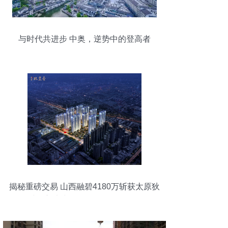
与时代共进步 中奥，逆势中的登高者
揭秘重磅交易 山西融碧4180万斩获太原狄
村核心地块，释放了什么信号？