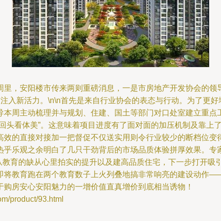
周里，安阳楼市传来两则重磅消息，一是市房地产开发协会的领
注入新活力。\n\n首先是来自行业协会的表态与行动。为了更
导本周主动梳理并与规划、住建、国土等部门对口处室建立重点
视回头看体美”。这意味着项目进度有了面对面的加压机制及靠上
高效的直接对接加一把督促不仅送实用则令行业较少的断档位变
热乎乐观之余明白了几只干劲背后的市场品质体验拼厚效果。专
从教育的缺从心里拍实的提升以及建高品质住宅，下一步打开吸
即将教育跑在两个教育数子上火列叠地搞非常响亮的建设动作—
于购房安心安阳魅力的一增价值直真增价到底相当诱物！
product/93.html