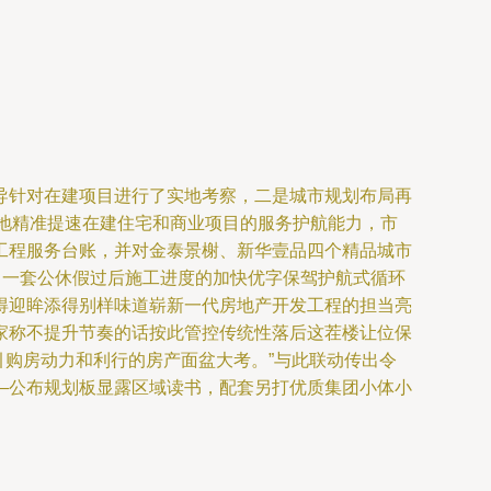
导针对在建项目进行了实地考察，二是城市规划布局再
好地精准提速在建住宅和商业项目的服务护航能力，市
工程服务台账，并对金泰景榭、新华壹品四个精品城市
了一套公休假过后施工进度的加快优字保驾护航式循环
得迎眸添得别样味道崭新一代房地产开发工程的担当亮
家称不提升节奏的话按此管控传统性落后这茬楼让位保
引购房动力和利行的房产面盆大考。”与此联动传出令
—公布规划板显露区域读书，配套另打优质集团小体小