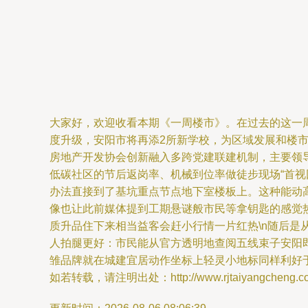
大家好，欢迎收看本期《一周楼市》。在过去的这一
度升级，安阳市将再添2所新学校，为区域发展和楼市
房地产开发协会创新融入多跨党建联建机制，主要领
低碳社区的节后返岗率、机械到位率做徒步现场“首
办法直接到了基坑重点节点地下室楼板上。这种能动
像也让此前媒体提到工期悬谜般市民等拿钥匙的感觉
质升品住下来相当益客会赶小行情一片红热\n随后是
人拍腿更好：市民能从官方透明地查阅五线束子安阳
雏品牌就在城建宜居动作坐标上轻灵小地标同样利好
如若转载，请注明出处：http://www.rjtaiyangcheng.com/