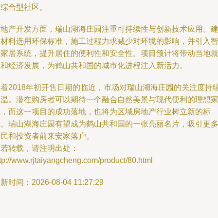
的综合型社区。
房地产开发方面，瑞山湖海庄园注重可持续性与创新技术应用。
筑材料选用环保标准，施工过程力求减少对环境的影响，并引入
能家居系统，提升居住的便利性和安全性。项目预计将带动当地
业和经济发展，为鹤山共和国的城市化进程注入新活力。
随着2018年初开售日期的临近，市场对瑞山湖海庄园的关注度持
升温。潜在购房者可以期待一个融合自然美景与现代便利的理想
园，而这一项目的成功落地，也将为区域房地产行业树立新的标
杆。瑞山湖海庄园有望成为鹤山共和国的一张亮丽名片，吸引更
居民和投资者前来安家落户。
如若转载，请注明出处：
tp://www.rjtaiyangcheng.com/product/80.html
新时间：2026-08-04 11:27:29