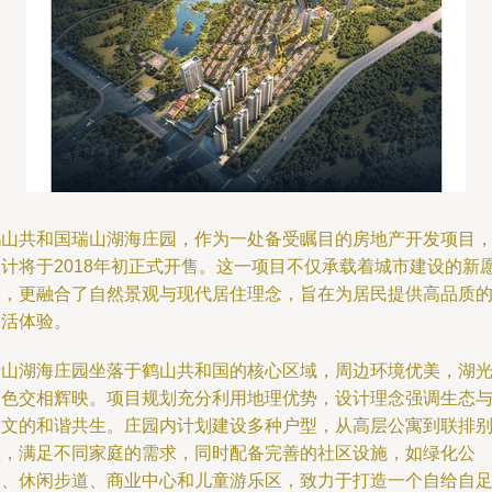
鹤山共和国瑞山湖海庄园，作为一处备受瞩目的房地产开发项目
预计将于2018年初正式开售。这一项目不仅承载着城市建设的新
景，更融合了自然景观与现代居住理念，旨在为居民提供高品质
生活体验。
瑞山湖海庄园坐落于鹤山共和国的核心区域，周边环境优美，湖
山色交相辉映。项目规划充分利用地理优势，设计理念强调生态
人文的和谐共生。庄园内计划建设多种户型，从高层公寓到联排
墅，满足不同家庭的需求，同时配备完善的社区设施，如绿化公
园、休闲步道、商业中心和儿童游乐区，致力于打造一个自给自