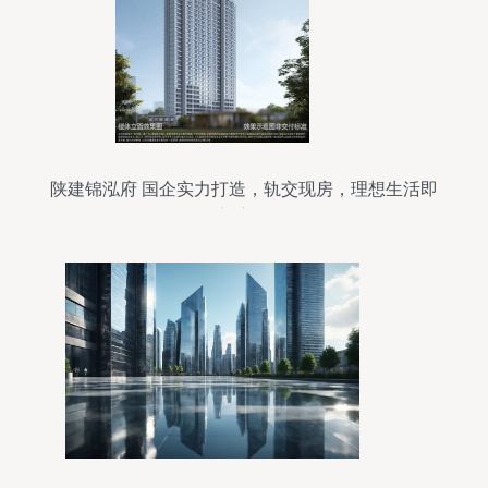
陕建锦泓府 国企实力打造，轨交现房，理想生活即
刻启程