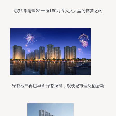
惠邦·学府世家 一座180万方人文大盘的筑梦之旅
绿都地产再启华章 绿都澜湾，献映城市理想栖居新
篇